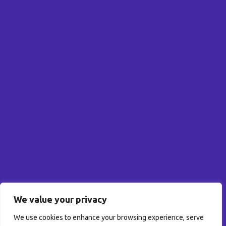
İletişim
Altunizade, Kısıklı Cd. Aköz İş Merkezi No: 14/3,
34662
Üsküdar/İstanbul
[email protected]
We value your privacy
KVKK
We use cookies to enhance your browsing experience, serve